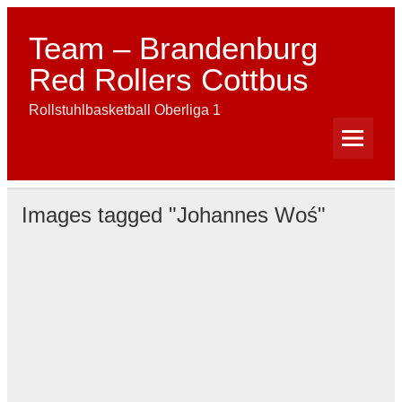
Skip
to
content
Team – Brandenburg
Red Rollers Cottbus
Rollstuhlbasketball Oberliga 1
Images tagged "Johannes Woś"