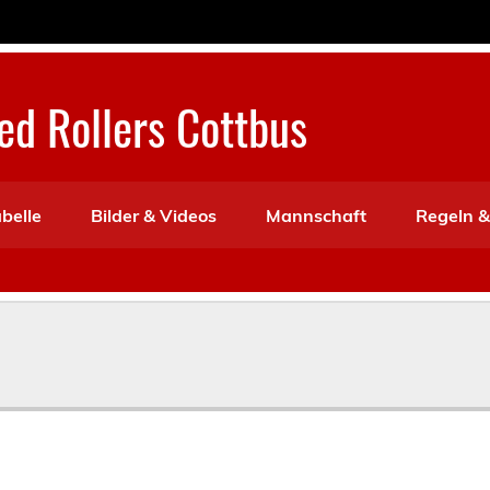
d Rollers Cottbus
abelle
Bilder & Videos
Mannschaft
Regeln &