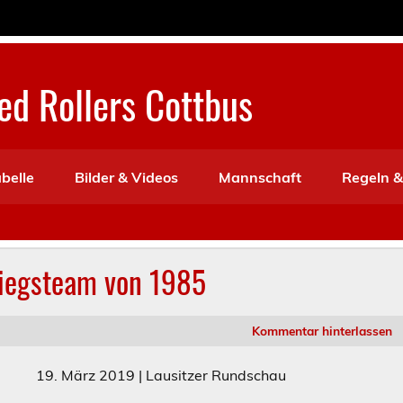
d Rollers Cottbus
abelle
Bilder & Videos
Mannschaft
Regeln &
stiegsteam von 1985
Kommentar hinterlassen
19. März 2019 | Lausitzer Rundschau