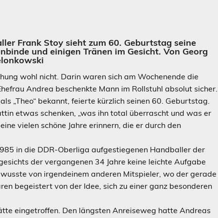
ller Frank Stoy sieht zum 60. Geburtstag seine
enbinde und einigen Tränen im Gesicht. Von Georg
elonkowski
chung wohl nicht. Darin waren sich am Wochenende die
Ehefrau Andrea beschenkte Mann im Rollstuhl absolut sicher.
als „Theo“ bekannt, feierte kürzlich seinen 60. Geburtstag.
attin etwas schenken, „was ihn total überrascht und was er
 seine vielen schöne Jahre erinnern, die er durch den
 1985 in die DDR-Oberliga aufgestiegenen Handballer der
esichts der vergangenen 34 Jahre keine leichte Aufgabe
er wusste von irgendeinem anderen Mitspieler, wo der gerade
ren begeistert von der Idee, sich zu einer ganz besonderen
tätte eingetroffen. Den längsten Anreiseweg hatte Andreas