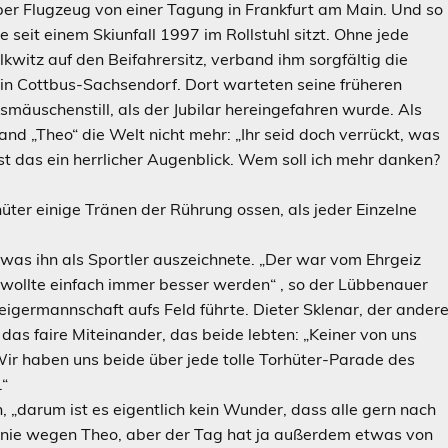
per Flugzeug von einer Tagung in Frankfurt am Main. Und so
e seit einem Skiunfall 1997 im Rollstuhl sitzt. Ohne jede
kwitz auf den Beifahrersitz, verband ihm sorgfältig die
 in Cottbus-Sachsendorf. Dort warteten seine früheren
smäuschenstill, als der Jubilar hereingefahren wurde. Als
 „Theo“ die Welt nicht mehr: „Ihr seid doch verrückt, was
 ist das ein herrlicher Augenblick. Wem soll ich mehr danken?
üter einige Tränen der Rührung ossen, als jeder Einzelne
, was ihn als Sportler auszeichnete. „Der war vom Ehrgeiz
r wollte einfach immer besser werden“ , so der Lübbenauer
teigermannschaft aufs Feld führte. Dieter Sklenar, der ander
das faire Miteinander, das beide lebten: „Keiner von uns
Wir haben uns beide über jede tolle Torhüter-Parade des
.“
 „darum ist es eigentlich kein Wunder, dass alle gern nach
 Linie wegen Theo, aber der Tag hat ja außerdem etwas von