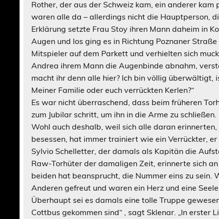
Rother, der aus der Schweiz kam, ein anderer kam 
waren alle da – allerdings nicht die Hauptperson, di
Erklärung setzte Frau Stoy ihren Mann daheim in Kol
Augen und los ging es in Richtung Poznaner Straße
Mitspieler auf dem Parkett und verhielten sich muck
Andrea ihrem Mann die Augenbinde abnahm, verstand
macht ihr denn alle hier? Ich bin völlig überwältigt,
Meiner Familie oder euch verrückten Kerlen?“
Es war nicht überraschend, dass beim früheren Torh
zum Jubilar schritt, um ihn in die Arme zu schließen.
Wohl auch deshalb, weil sich alle daran erinnerten
besessen, hat immer trainiert wie ein Verrückter, e
Sylvio Schelletter, der damals als Kapitän die Aufs
Raw-Torhüter der damaligen Zeit, erinnerte sich an 
beiden hat beansprucht, die Nummer eins zu sein. 
Anderen gefreut und waren ein Herz und eine Seele
Überhaupt sei es damals eine tolle Truppe gewesen,
Cottbus gekommen sind“ , sagt Sklenar. „In erster